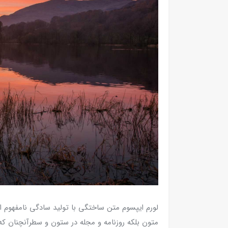
لورم ایپسوم متن ساختگی با تولید سادگی نامفهوم ا
متون بلکه روزنامه و مجله در ستون و سطرآنچنان که 